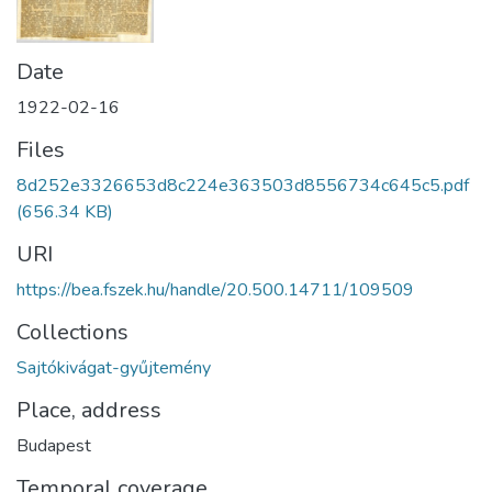
Date
1922-02-16
Files
8d252e3326653d8c224e363503d8556734c645c5.pdf
(656.34 KB)
URI
https://bea.fszek.hu/handle/20.500.14711/109509
Collections
Sajtókivágat-gyűjtemény
Place, address
Budapest
Temporal coverage