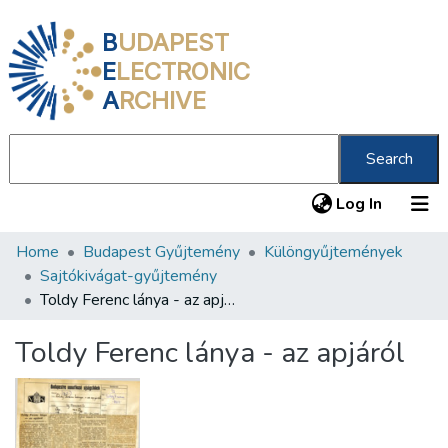
B
UDAPEST
E
LECTRONIC
A
RCHIVE
Search
(current
Log In
Home
Budapest Gyűjtemény
Különgyűjtemények
Communities & Collections
Sajtókivágat-gyűjtemény
All of DSpace
Toldy Ferenc lánya - az apjáról
Statistics
Toldy Ferenc lánya - az apjáról
About us