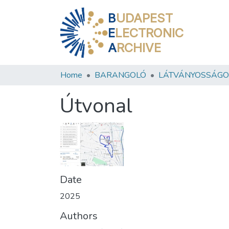
B
UDAPEST
E
LECTRONIC
A
RCHIVE
Home
BARANGOLÓ
LÁTVÁNYOSSÁGO
Útvonal
Date
2025
Authors