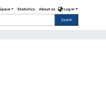
DSpace
Statistics
About us
Log In
Search