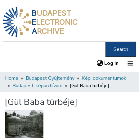
B
UDAPEST
E
LECTRONIC
A
RCHIVE
Search
(current
Log In
Home
Budapest Gyűjtemény
Képi dokumentumok
Communities & Collections
Budapest-képarchívum
[Gül Baba türbéje]
All of DSpace
[Gül Baba türbéje]
Statistics
About us