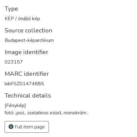
Type
KÉP / önálló kép
Source collection
Budapest-képarchívum
Image identifier
023157
MARC identifier
bibFSZ01474885
Technical details
[Fénykép]
fotó :,poz., zselatinos ezüst, monokróm ;
Full item page