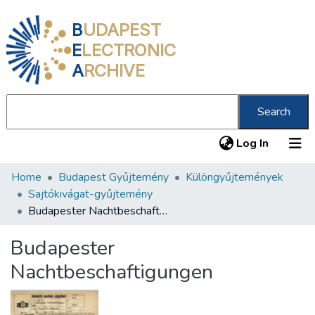
B
UDAPEST
E
LECTRONIC
A
RCHIVE
Search
(current
Log In
Home
Budapest Gyűjtemény
Különgyűjtemények
Communities & Collections
Sajtókivágat-gyűjtemény
All of DSpace
Budapester Nachtbeschaftigungen
Statistics
Budapester
About us
Nachtbeschaftigungen