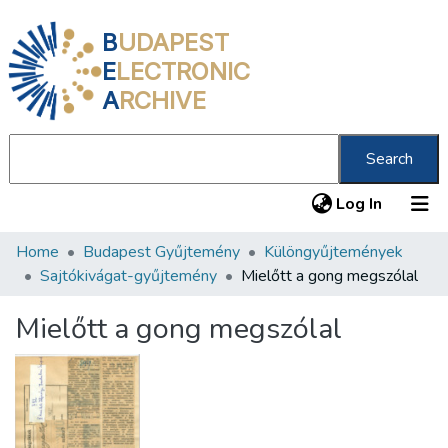
B
UDAPEST
E
LECTRONIC
A
RCHIVE
Search
(current
Log In
Home
Budapest Gyűjtemény
Különgyűjtemények
Communities & Collections
Sajtókivágat-gyűjtemény
Mielőtt a gong megszólal
All of DSpace
Mielőtt a gong megszólal
Statistics
About us