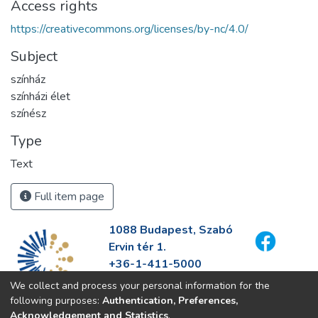
Access rights
https://creativecommons.org/licenses/by-nc/4.0/
Subject
színház
színházi élet
színész
Type
Text
Full item page
1088 Budapest, Szabó
Ervin tér 1.
+36-1-411-5000
info@fszek.hu
We collect and process your personal information for the
https://fszek.hu
following purposes:
Authentication, Preferences,
Acknowledgement and Statistics
.