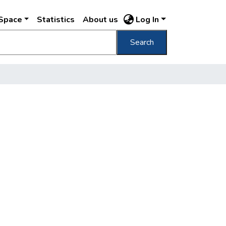
DSpace
Statistics
About us
Log In
Search