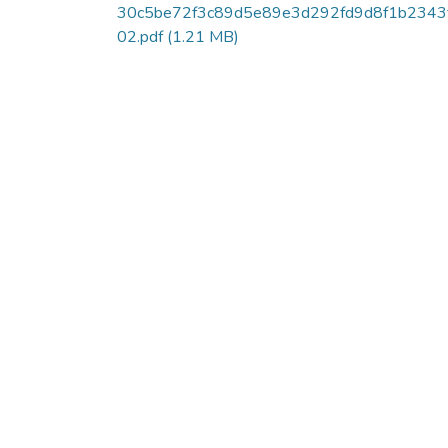
30c5be72f3c89d5e89e3d292fd9d8f1b2343
02.pdf
(1.21 MB)