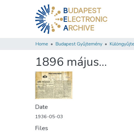
B
UDAPEST
E
LECTRONIC
A
RCHIVE
Home
Budapest Gyűjtemény
Különgyűjt
1896 május…
Date
1936-05-03
Files