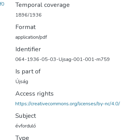
f0
Temporal coverage
1896/1936
Format
application/pdf
Identifier
064-1936-05-03-Ujsag-001-001-m759
Is part of
Újság
Access rights
https://creativecommons.org/licenses/by-nc/4.0/
Subject
évforduló
Type