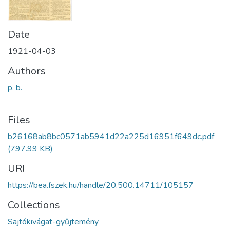
Date
1921-04-03
Authors
p. b.
Files
b26168ab8bc0571ab5941d22a225d16951f649dc.pdf
(797.99 KB)
URI
https://bea.fszek.hu/handle/20.500.14711/105157
Collections
Sajtókivágat-gyűjtemény