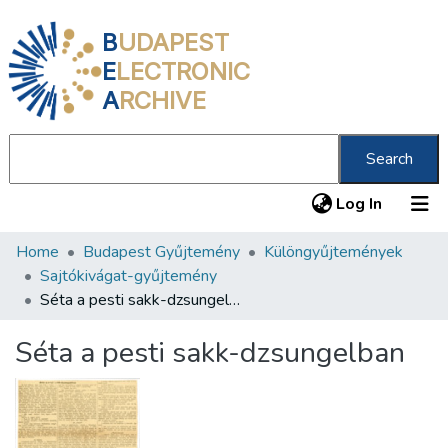
B
UDAPEST
E
LECTRONIC
A
RCHIVE
Search
(current
Log In
Home
Budapest Gyűjtemény
Különgyűjtemények
Communities & Collections
Sajtókivágat-gyűjtemény
All of DSpace
Séta a pesti sakk-dzsungelban
Statistics
Séta a pesti sakk-dzsungelban
About us