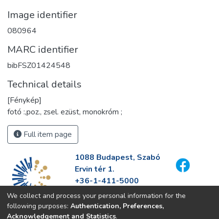
Image identifier
080964
MARC identifier
bibFSZ01424548
Technical details
[Fénykép]
fotó :,poz., zsel. ezüst, monokróm ;
Full item page
1088 Budapest, Szabó
Ervin tér 1.
+36-1-411-5000
info@fszek.hu
We collect and process your personal information for the
https://fszek.hu
following purposes:
Authentication, Preferences,
Acknowledgement and Statistics
.