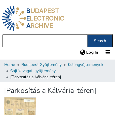
B
UDAPEST
E
LECTRONIC
A
RCHIVE
Search
(current
Log In
Home
Budapest Gyűjtemény
Különgyűjtemények
Communities & Collections
Sajtókivágat-gyűjtemény
All of DSpace
[Parkosítás a Kálvária-téren]
Statistics
[Parkosítás a Kálvária-téren]
About us