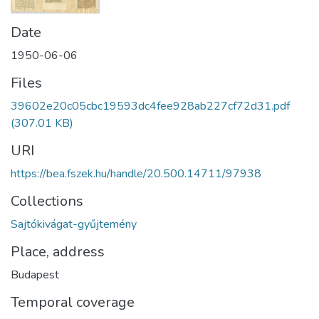
Date
1950-06-06
Files
39602e20c05cbc19593dc4fee928ab227cf72d31.pdf
(307.01 KB)
URI
https://bea.fszek.hu/handle/20.500.14711/97938
Collections
Sajtókivágat-gyűjtemény
Place, address
Budapest
Temporal coverage