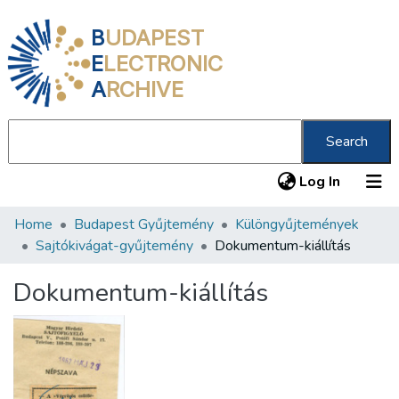
B
UDAPEST
E
LECTRONIC
A
RCHIVE
Search
(current
Log In
Home
Budapest Gyűjtemény
Különgyűjtemények
Communities & Collections
Sajtókivágat-gyűjtemény
Dokumentum-kiállítás
All of DSpace
Dokumentum-kiállítás
Statistics
About us