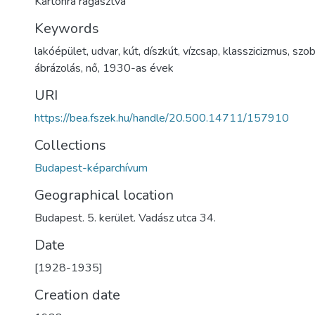
Kartonra ragasztva
Keywords
lakóépület
,
udvar
,
kút
,
díszkút
,
vízcsap
,
klasszicizmus
,
szob
ábrázolás
,
nő
,
1930-as évek
URI
https://bea.fszek.hu/handle/20.500.14711/157910
Collections
Budapest-képarchívum
Geographical location
Budapest. 5. kerület. Vadász utca 34.
Date
[1928-1935]
Creation date