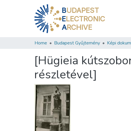
B
UDAPEST
E
LECTRONIC
A
RCHIVE
Home
Budapest Gyűjtemény
Képi doku
[Hügieia kútszobor
részletével]