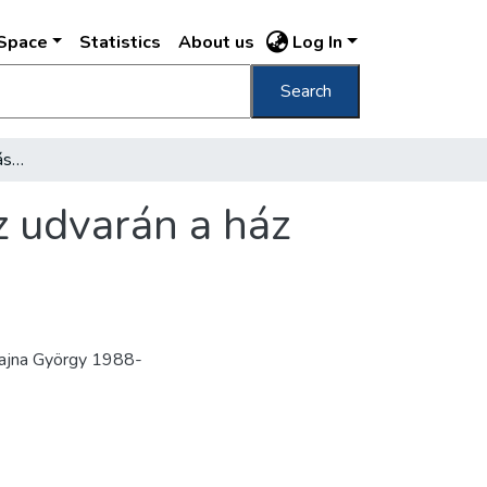
DSpace
Statistics
About us
Log In
Search
[Hügieia kútszobor a Vadász utca 34. sz. ház udvarán a ház részletével]
z udvarán a ház
 Rajna György 1988-