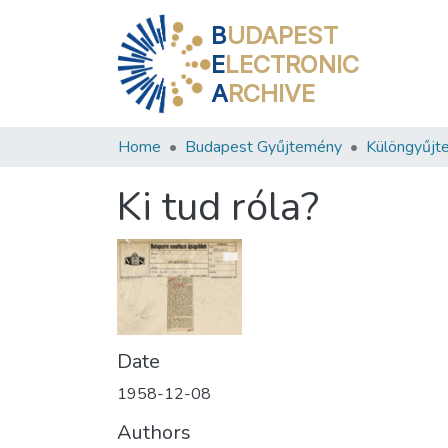
B
UDAPEST
E
LECTRONIC
A
RCHIVE
Home
Budapest Gyűjtemény
Különgyűjt
Ki tud róla?
Date
1958-12-08
Authors