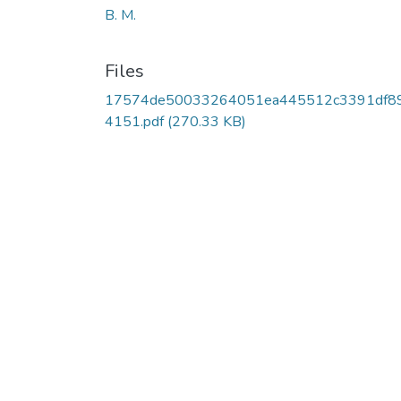
B. M.
Files
17574de50033264051ea445512c3391df8
4151.pdf
(270.33 KB)