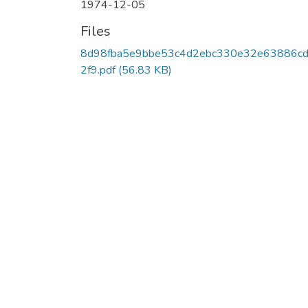
1974-12-05
Files
8d98fba5e9bbe53c4d2ebc330e32e63886c
2f9.pdf
(56.83 KB)