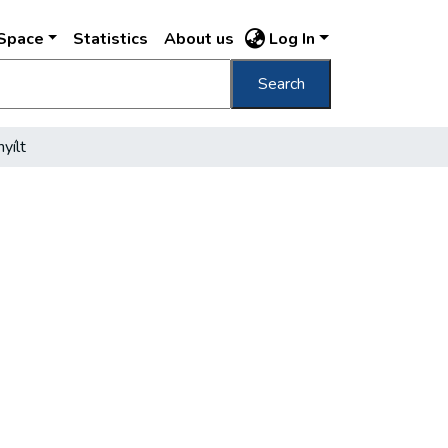
DSpace
Statistics
About us
Log In
Search
nyílt