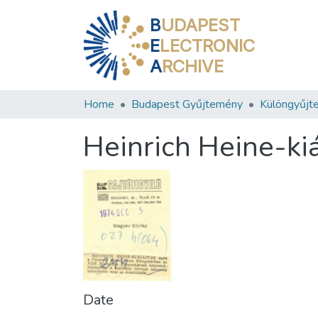
B
UDAPEST
E
LECTRONIC
A
RCHIVE
Home
Budapest Gyűjtemény
Különgyűjt
Heinrich Heine-kiál
Date