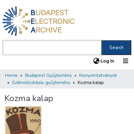
B
UDAPEST
E
LECTRONIC
A
RCHIVE
Search
(current
Log In
Home
Budapest Gyűjtemény
Kisnyomtatványok
Communities & Collections
Számolócédula-gyűjtemény
Kozma kalap
All of DSpace
Kozma kalap
Statistics
About us