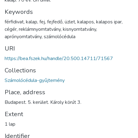
Keywords
férfidivat
,
kalap
,
fej
,
fejfedő
,
üzlet
,
kalapos
,
kalapos ipar
,
cégér
,
reklámnyomtatvány
,
kisnyomtatvány
,
aprónyomtatvány
,
számolócédula
URI
https://bea.fszek.hu/handle/20.500.14711/71567
Collections
Számolócédula-gyűjtemény
Place, address
Budapest. 5. kerület. Károly körút 3.
Extent
1 lap
Identifier