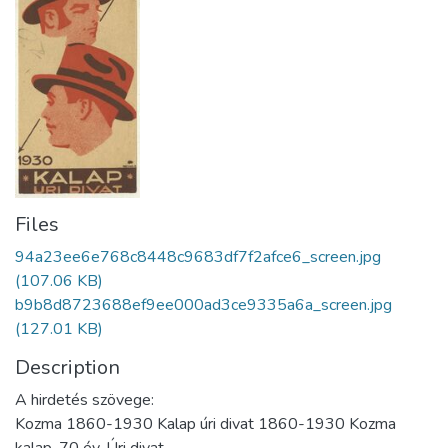
Files
94a23ee6e768c8448c9683df7f2afce6_screen.jpg
(107.06 KB)
b9b8d8723688ef9ee000ad3ce9335a6a_screen.jpg
(127.01 KB)
Description
A hirdetés szövege:
Kozma 1860-1930 Kalap úri divat 1860-1930 Kozma
kalap. 70 év. Úri divat