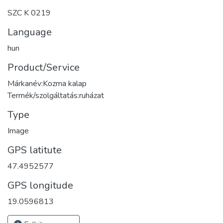
SZC K 0219
Language
hun
Product/Service
Márkanév:Kozma kalap
Termék/szolgáltatás:ruházat
Type
Image
GPS latitute
47.4952577
GPS longitude
19.0596813