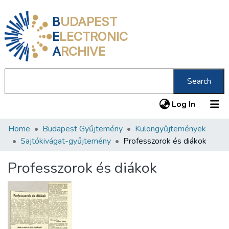
B
UDAPEST
E
LECTRONIC
A
RCHIVE
Search
(current
Log In
Home
Budapest Gyűjtemény
Különgyűjtemények
Communities & Collections
Sajtókivágat-gyűjtemény
Professzorok és diákok
All of DSpace
Professzorok és diákok
Statistics
About us