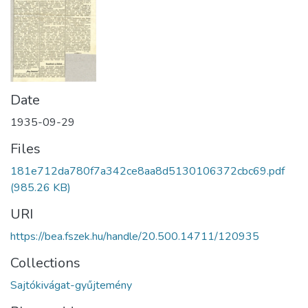
Date
1935-09-29
Files
181e712da780f7a342ce8aa8d5130106372cbc69.pdf
(985.26 KB)
URI
https://bea.fszek.hu/handle/20.500.14711/120935
Collections
Sajtókivágat-gyűjtemény