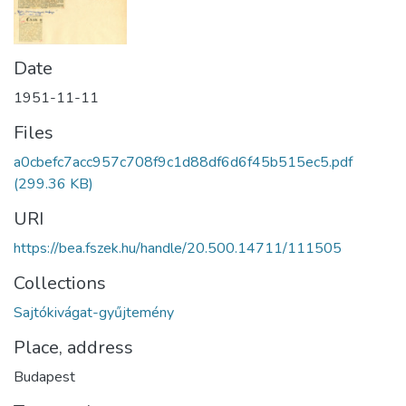
Date
1951-11-11
Files
a0cbefc7acc957c708f9c1d88df6d6f45b515ec5.pdf
(299.36 KB)
URI
https://bea.fszek.hu/handle/20.500.14711/111505
Collections
Sajtókivágat-gyűjtemény
Place, address
Budapest