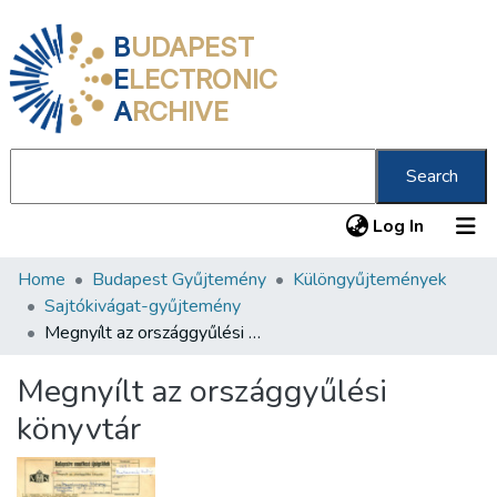
B
UDAPEST
E
LECTRONIC
A
RCHIVE
Search
(current
Log In
Home
Budapest Gyűjtemény
Különgyűjtemények
Communities & Collections
Sajtókivágat-gyűjtemény
All of DSpace
Megnyílt az országgyűlési könyvtár
Statistics
Megnyílt az országgyűlési
About us
könyvtár