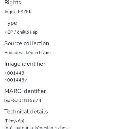
Rights
Jogok: FSZEK
Type
KÉP / önálló kép
Source collection
Budapest-képarchívum
Image identifier
K001443
K001443v
MARC identifier
bibFSZ01819874
Technical details
[Fénykép] :
fotó :,autotípia, képeslap, színes ;