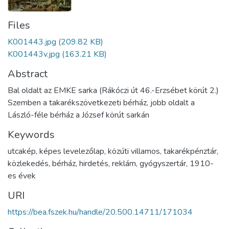
Files
K001443.jpg
(209.82 KB)
K001443v.jpg
(163.21 KB)
Abstract
Bal oldalt az EMKE sarka (Rákóczi út 46.-Erzsébet körút 2.)
Szemben a takarékszövetkezeti bérház, jobb oldalt a
László-féle bérház a József körút sarkán
Keywords
utcakép
,
képes levelezőlap
,
közúti villamos
,
takarékpénztár
,
közlekedés
,
bérház
,
hirdetés
,
reklám
,
gyógyszertár
,
1910-
es évek
URI
https://bea.fszek.hu/handle/20.500.14711/171034