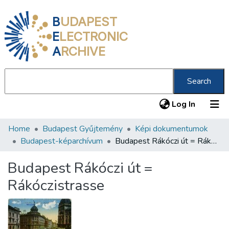
B
UDAPEST
E
LECTRONIC
A
RCHIVE
Search
(current
Log In
Home
Budapest Gyűjtemény
Képi dokumentumok
Communities & Collections
Budapest-képarchívum
Budapest Rákóczi út = Rákóczistrasse
All of DSpace
Budapest Rákóczi út =
Statistics
Rákóczistrasse
About us