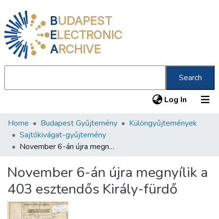
B
UDAPEST
E
LECTRONIC
A
RCHIVE
Search
(current
Log In
Home
Budapest Gyűjtemény
Különgyűjtemények
Communities & Collections
Sajtókivágat-gyűjtemény
All of DSpace
November 6-án újra megnyílik a 403 esztendős Király-fürdő
Statistics
November 6-án újra megnyílik a
About us
403 esztendős Király-fürdő