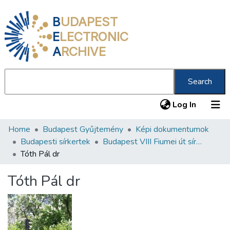
B
UDAPEST
E
LECTRONIC
A
RCHIVE
Search
(current
Log In
Home
Budapest Gyűjtemény
Képi dokumentumok
Communities & Collections
Budapesti sírkertek
Budapest VIII Fiumei út sírkert 2. rész
All of DSpace
Tóth Pál dr
Statistics
Tóth Pál dr
About us