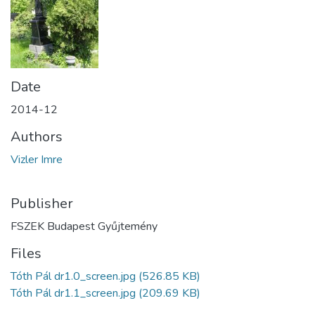
Date
2014-12
Authors
Vizler Imre
Publisher
FSZEK Budapest Gyűjtemény
Files
Tóth Pál dr1.0_screen.jpg
(526.85 KB)
Tóth Pál dr1.1_screen.jpg
(209.69 KB)