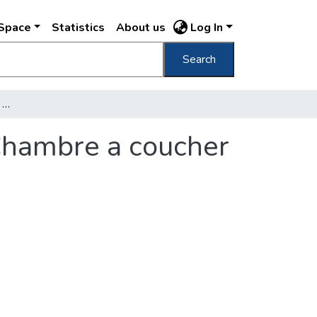
DSpace
Statistics
About us
Log In
Search
Hotel Carlton Bedroom = Schlafzimmer = Chambre a coucher = Camera da letto
Chambre a coucher