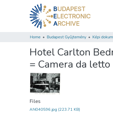
B
UDAPEST
E
LECTRONIC
A
RCHIVE
Home
Budapest Gyűjtemény
Képi doku
Hotel Carlton Be
= Camera da letto
Files
AN040596.jpg
(223.71 KB)