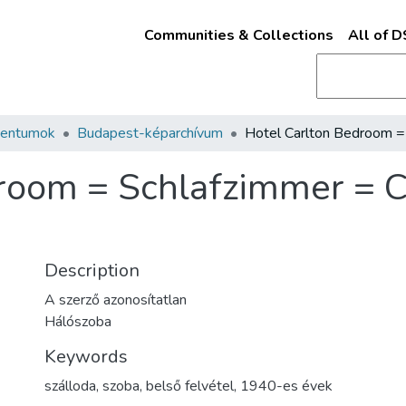
Communities & Collections
All of 
mentumok
Budapest-képarchívum
droom = Schlafzimmer = 
Description
A szerző azonosítatlan
Hálószoba
Keywords
szálloda
,
szoba
,
belső felvétel
,
1940-es évek