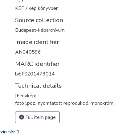
KÉP / kép könyvben
Source collection
Budapest-képarchívum
Image identifier
AN040596
MARC identifier
bibFSZ01473014
Technical details
[Fénykép] :
fotó :,poz., nyomtatott reprodukció, monokróm ;
Full item page
in tér 1.