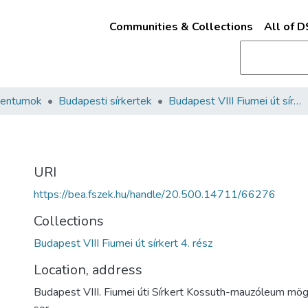
Communities & Collections
All of 
mentumok
Budapesti sírkertek
Budapest VIII Fiumei út sírkert 4. rész
URI
https://bea.fszek.hu/handle/20.500.14711/66276
Collections
Budapest VIII Fiumei út sírkert 4. rész
Location, address
Budapest VIII. Fiumei úti Sírkert Kossuth-mauzóleum mögöt