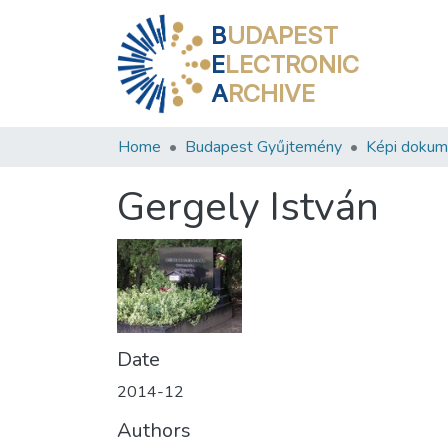
B
UDAPEST
E
LECTRONIC
A
RCHIVE
Home
Budapest Gyűjtemény
Képi doku
Gergely István
Date
2014-12
Authors