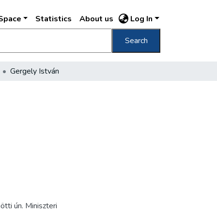
DSpace
Statistics
About us
Log In
Search
Gergely István
ti ún. Miniszteri