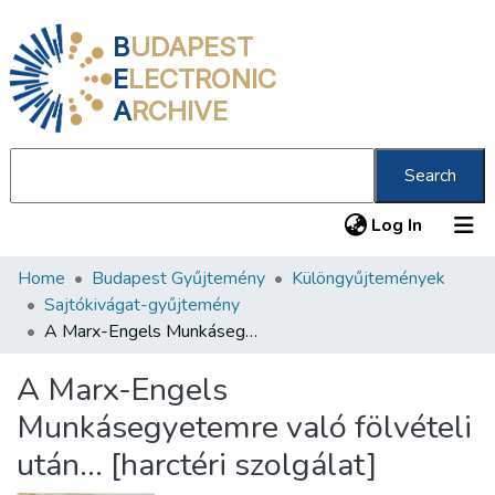
B
UDAPEST
E
LECTRONIC
A
RCHIVE
Search
(current
Log In
Home
Budapest Gyűjtemény
Különgyűjtemények
Communities & Collections
Sajtókivágat-gyűjtemény
All of DSpace
A Marx-Engels Munkásegyetemre való fölvételi után… [harctéri szolgálat]
Statistics
A Marx-Engels
About us
Munkásegyetemre való fölvételi
után… [harctéri szolgálat]