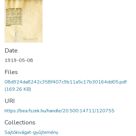
Date
1919-05-08
Files
08d924da8242c358f407c9b11a5c17b30164dd05.pdf
(169.26 KB)
URI
https://bea.fszek.hu/handle/20.500.14711/120755
Collections
Sajtókivágat-gyűjtemény