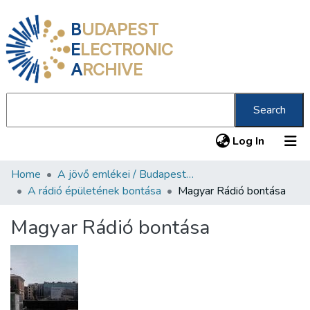
B
UDAPEST
E
LECTRONIC
A
RCHIVE
Search
(current
Log In
Home
A jövő emlékei / Budapest ma
Communities & Collections
A rádió épületének bontása
Magyar Rádió bontása
All of DSpace
Magyar Rádió bontása
Statistics
About us