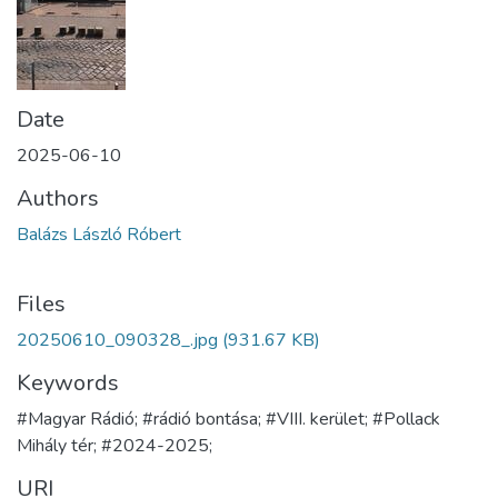
Date
2025-06-10
Authors
Balázs László Róbert
Files
20250610_090328_.jpg
(931.67 KB)
Keywords
#Magyar Rádió; #rádió bontása; #VIII. kerület; #Pollack
Mihály tér; #2024-2025;
URI