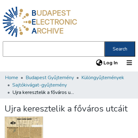
B
UDAPEST
E
LECTRONIC
A
RCHIVE
Search
(current
Log In
Home
Budapest Gyűjtemény
Különgyűjtemények
Communities & Collections
Sajtókivágat-gyűjtemény
All of DSpace
Ujra keresztelik a főváros utcáit
Statistics
Ujra keresztelik a főváros utcáit
About us