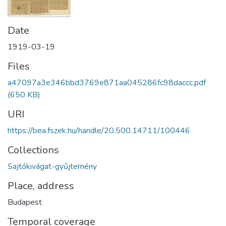
Date
1919-03-19
Files
a47097a3e346bbd3769e871aa045286fc98daccc.pdf
(650 KB)
URI
https://bea.fszek.hu/handle/20.500.14711/100446
Collections
Sajtókivágat-gyűjtemény
Place, address
Budapest
Temporal coverage