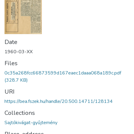
Date
1960-03-XX
Files
0c35a268fcc66873599d167eaec1daaa068a189c.pdf
(328.7 KB)
URI
https://bea.fszek.hu/handle/20.500.14711/128134
Collections
Sajtókivágat-gyűjtemény