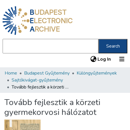
B
UDAPEST
E
LECTRONIC
A
RCHIVE
Search
(current
Log In
Home
Budapest Gyűjtemény
Különgyűjtemények
Communities & Collections
Sajtókivágat-gyűjtemény
All of DSpace
Tovább fejlesztik a körzeti gyermekorvosi hálózatot
Statistics
Tovább fejlesztik a körzeti
About us
gyermekorvosi hálózatot