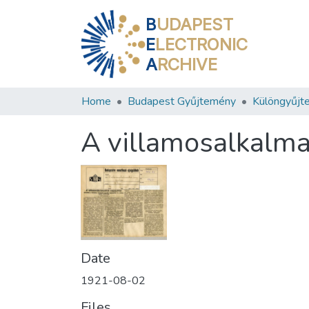
B
UDAPEST
E
LECTRONIC
A
RCHIVE
Home
Budapest Gyűjtemény
Különgyűjt
A villamosalkalm
Date
1921-08-02
Files