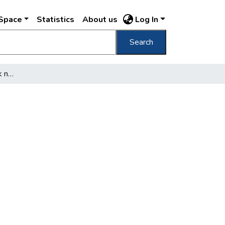
DSpace
Statistics
About us
Log In
Search
A villamosalkalmazottak nagygyűlése