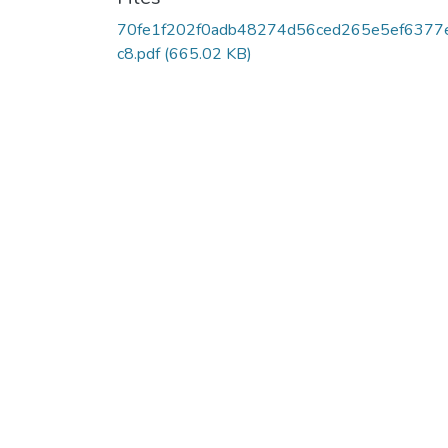
70fe1f202f0adb48274d56ced265e5ef6377
c8.pdf
(665.02 KB)