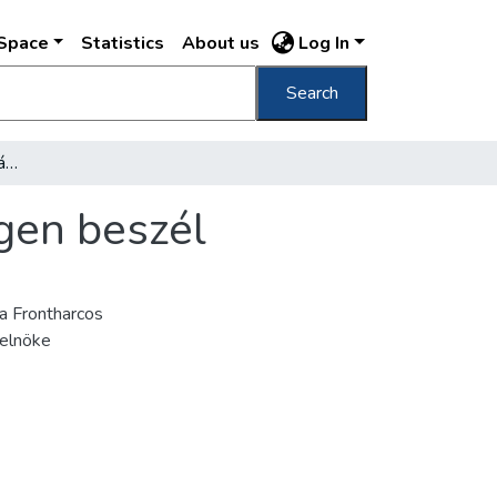
DSpace
Statistics
About us
Log In
Search
Lord Rothermere az Országzászló ünnepségen beszél
gen beszél
a Frontharcos
 elnöke