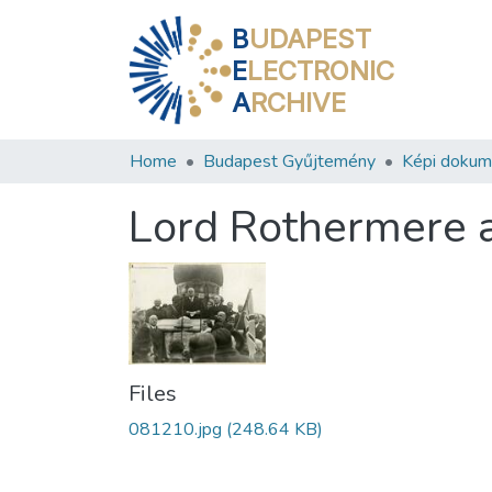
B
UDAPEST
E
LECTRONIC
A
RCHIVE
Home
Budapest Gyűjtemény
Képi doku
Lord Rothermere 
Files
081210.jpg
(248.64 KB)