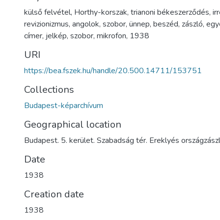
külső felvétel
,
Horthy-korszak
,
trianoni békeszerződés
,
ir
revizionizmus
,
angolok
,
szobor
,
ünnep
,
beszéd
,
zászló
,
egy
címer
,
jelkép
,
szobor
,
mikrofon
,
1938
URI
https://bea.fszek.hu/handle/20.500.14711/153751
Collections
Budapest-képarchívum
Geographical location
Budapest. 5. kerület. Szabadság tér. Ereklyés országzász
Date
1938
Creation date
1938