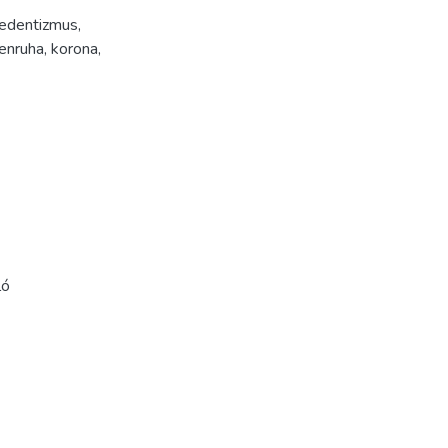
redentizmus
,
enruha
,
korona
,
ló