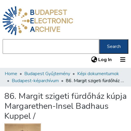
B
UDAPEST
E
LECTRONIC
A
RCHIVE
Search
(current
Log In
Home
Budapest Gyűjtemény
Képi dokumentumok
Communities & Collections
Budapest-képarchívum
86. Margit szigeti fürdőház kúpja Margarethen-Insel Badhaus Kuppel /
All of DSpace
86. Margit szigeti fürdőház kúpja
Statistics
Margarethen-Insel Badhaus
About us
Kuppel /