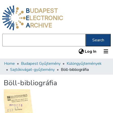
B
UDAPEST
E
LECTRONIC
A
RCHIVE
Search
(current
Log In
Home
Budapest Gyűjtemény
Különgyűjtemények
Communities & Collections
Sajtókivágat-gyűjtemény
Böll-bibliográfia
All of DSpace
Böll-bibliográfia
Statistics
About us