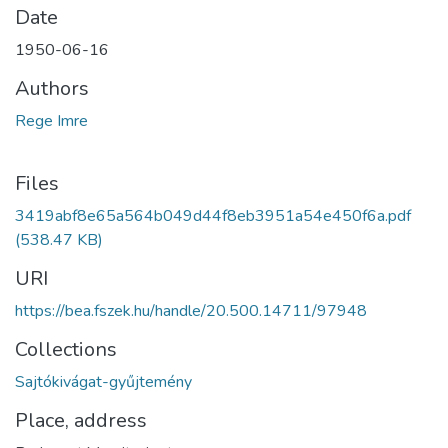
Date
1950-06-16
Authors
Rege Imre
Files
3419abf8e65a564b049d44f8eb3951a54e450f6a.pdf
(538.47 KB)
URI
https://bea.fszek.hu/handle/20.500.14711/97948
Collections
Sajtókivágat-gyűjtemény
Place, address