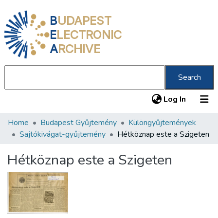
B
UDAPEST
E
LECTRONIC
A
RCHIVE
Search
(current
Log In
Home
Budapest Gyűjtemény
Különgyűjtemények
Communities & Collections
Sajtókivágat-gyűjtemény
Hétköznap este a Szigeten
All of DSpace
Hétköznap este a Szigeten
Statistics
About us