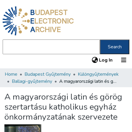
B
UDAPEST
E
LECTRONIC
A
RCHIVE
Search
(current
Log In
Home
Budapest Gyűjtemény
Különgyűjtemények
Communities & Collections
Ballagi-gyűjtemény
A magyarországi latin és görög szertartásu katholikus egyház önkormányzatának szervezete
All of DSpace
A magyarországi latin és görög
Statistics
szertartásu katholikus egyház
About us
önkormányzatának szervezete