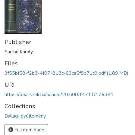
Publisher
Sartori Károly,
Files
3f55bf58-f2b3-4f07-818c-63ca5f8b71c9.pdf
(1.89 MB)
URI
https://bea.fszek.hu/handle/20.500.14711/176381
Collections
Ballagi-gyűjtemény
Full item page