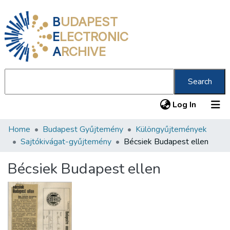
B
UDAPEST
E
LECTRONIC
A
RCHIVE
Search
(current
Log In
Home
Budapest Gyűjtemény
Különgyűjtemények
Communities & Collections
Sajtókivágat-gyűjtemény
Bécsiek Budapest ellen
All of DSpace
Bécsiek Budapest ellen
Statistics
About us