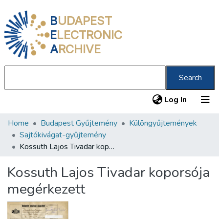
B
UDAPEST
E
LECTRONIC
A
RCHIVE
Search
(current
Log In
Home
Budapest Gyűjtemény
Különgyűjtemények
Communities & Collections
Sajtókivágat-gyűjtemény
All of DSpace
Kossuth Lajos Tivadar koporsója megérkezett
Statistics
Kossuth Lajos Tivadar koporsója
About us
megérkezett