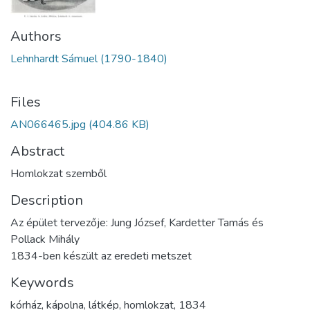
Authors
Lehnhardt Sámuel (1790-1840)
Files
AN066465.jpg
(404.86 KB)
Abstract
Homlokzat szemből
Description
Az épület tervezője: Jung József, Kardetter Tamás és
Pollack Mihály
1834-ben készült az eredeti metszet
Keywords
kórház
,
kápolna
,
látkép
,
homlokzat
,
1834