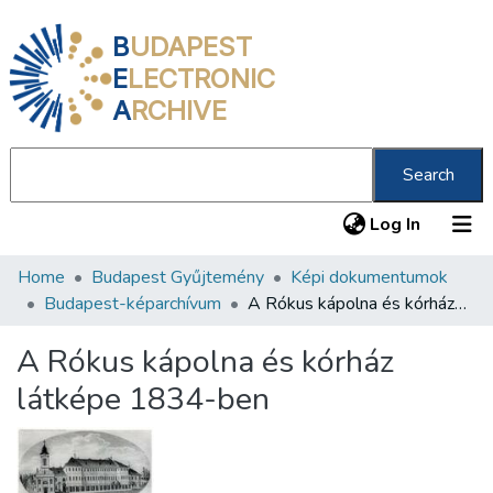
B
UDAPEST
E
LECTRONIC
A
RCHIVE
Search
(current
Log In
Home
Budapest Gyűjtemény
Képi dokumentumok
Communities & Collections
Budapest-képarchívum
A Rókus kápolna és kórház látképe 1834-ben
All of DSpace
A Rókus kápolna és kórház
Statistics
látképe 1834-ben
About us