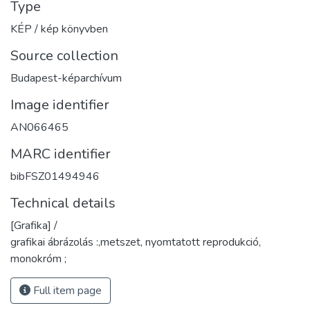
Type
KÉP / kép könyvben
Source collection
Budapest-képarchívum
Image identifier
AN066465
MARC identifier
bibFSZ01494946
Technical details
[Grafika] /
grafikai ábrázolás :,metszet, nyomtatott reprodukció,
monokróm ;
Full item page