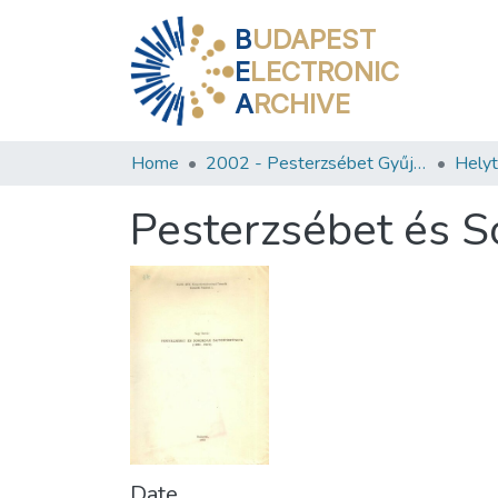
B
UDAPEST
E
LECTRONIC
A
RCHIVE
Home
2002 - Pesterzsébet Gyűjtemény
Pesterzsébet és S
Date