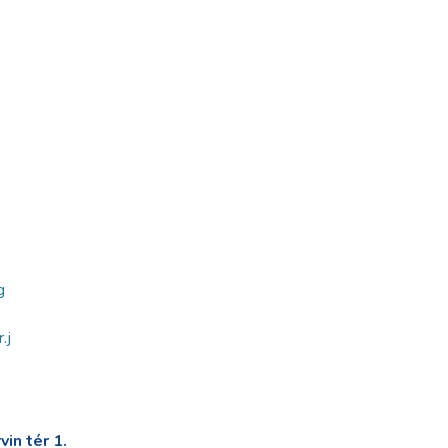
g
.j
in tér 1.