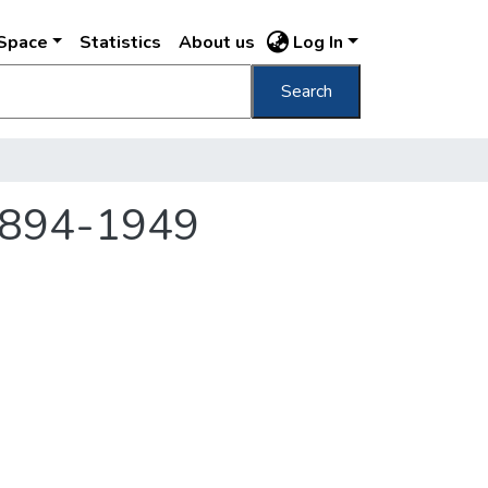
DSpace
Statistics
About us
Log In
Search
 1894-1949