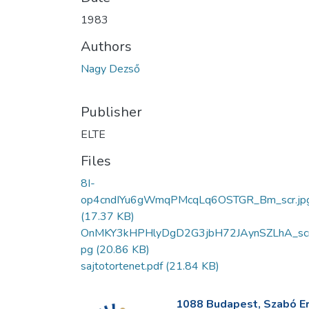
1983
Authors
Nagy Dezső
Publisher
ELTE
Files
8I-
op4cndIYu6gWmqPMcqLq6OSTGR_Bm_scr.jp
(17.37 KB)
OnMKY3kHPHlyDgD2G3jbH72JAynSZLhA_scr
pg
(20.86 KB)
sajtotortenet.pdf
(21.84 KB)
1088 Budapest, Szabó Erv