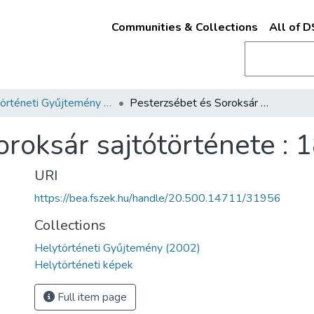
Communities & Collections
All of 
Helytörténeti Gyűjtemény (2002)
Pesterzsébet és Soroksár sajtótörténete : 1894-1949
oroksár sajtótörténete :
URI
https://bea.fszek.hu/handle/20.500.14711/31956
Collections
Helytörténeti Gyűjtemény (2002)
Helytörténeti képek
Full item page