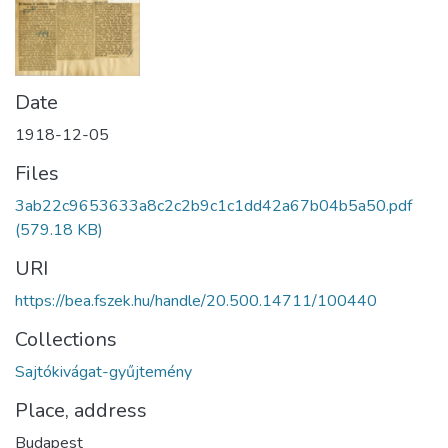
Date
1918-12-05
Files
3ab22c9653633a8c2c2b9c1c1dd42a67b04b5a50.pdf
(579.18 KB)
URI
https://bea.fszek.hu/handle/20.500.14711/100440
Collections
Sajtókivágat-gyűjtemény
Place, address
Budapest