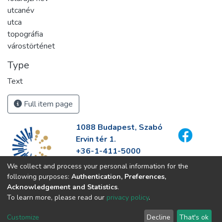
utcanév
utca
topográfia
várostörténet
Type
Text
Full item page
1088 Budapest, Szabó
Ervin tér 1.
+36-1-411-5000
info@fszek.hu
We collect and process your personal information for the
https://fszek.hu
following purposes:
Authentication, Preferences,
Acknowledgement and Statistics
.
To learn more, please read our
privacy policy
.
Customize
Decline
That's ok