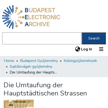
B
UDAPEST
E
LECTRONIC
A
RCHIVE
Search
(current
Log In
Home
Budapest Gyűjtemény
Különgyűjtemények
Communities & Collections
Sajtókivágat-gyűjtemény
All of DSpace
Die Umtaufung der Hauptstädtischen Strassen
Statistics
Die Umtaufung der
About us
Hauptstädtischen Strassen