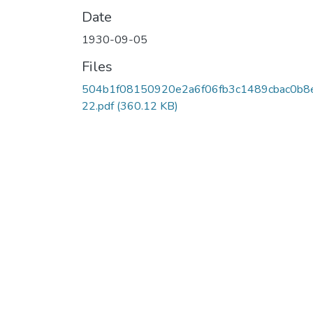
Date
1930-09-05
Files
504b1f08150920e2a6f06fb3c1489cbac0b8
22.pdf
(360.12 KB)