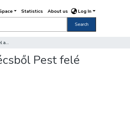
DSpace
Statistics
About us
Log In
Search
Száz esztendeje indult el az első gőzhajó Bécsből Pest felé
écsből Pest felé