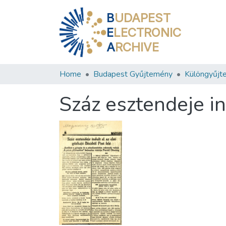
B
UDAPEST
E
LECTRONIC
A
RCHIVE
Home
Budapest Gyűjtemény
Különgyűjt
Száz esztendeje in