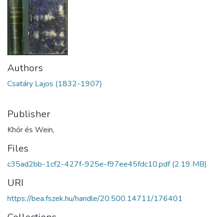
Authors
Csatáry Lajos (1832-1907)
Publisher
Khór és Wein,
Files
c35ad2bb-1cf2-427f-925e-f97ee45fdc10.pdf
(2.19 MB)
URI
https://bea.fszek.hu/handle/20.500.14711/176401