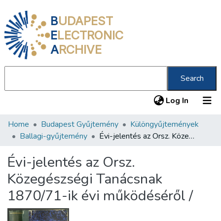
B
UDAPEST
E
LECTRONIC
A
RCHIVE
Search
(current
Log In
Home
Budapest Gyűjtemény
Különgyűjtemények
Communities & Collections
Ballagi-gyűjtemény
Évi-jelentés az Orsz. Közegészségi Tanácsnak 1870/71-ik évi működéséről /
All of DSpace
Évi-jelentés az Orsz.
Statistics
Közegészségi Tanácsnak
About us
1870/71-ik évi működéséről /