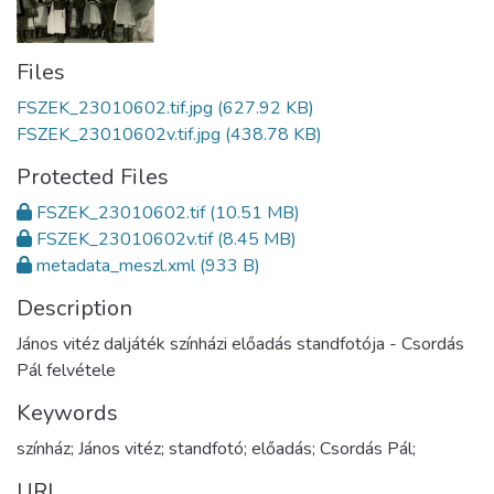
Files
FSZEK_23010602.tif.jpg
(627.92 KB)
FSZEK_23010602v.tif.jpg
(438.78 KB)
Protected Files
FSZEK_23010602.tif
(10.51 MB)
FSZEK_23010602v.tif
(8.45 MB)
metadata_meszl.xml
(933 B)
Description
János vitéz daljáték színházi előadás standfotója - Csordás
Pál felvétele
Keywords
színház; János vitéz; standfotó; előadás; Csordás Pál;
URI