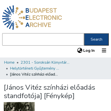
B
UDAPEST
E
LECTRONIC
A
RCHIVE
Search
(current
Log In
Home
2301 - Soroksári Könyvtár Petőfi 200 Emlékkönyvtár
Communities & Collections
Helytörténeti Gyűjtemény (2301)
All of DSpace
[János Vitéz színházi előadás standfotója] [Fénykép]
Statistics
[János Vitéz színházi előadás
About us
standfotója] [Fénykép]