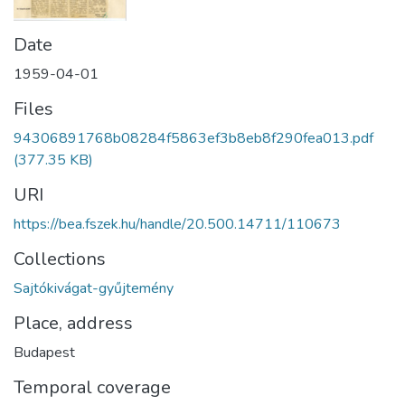
Date
1959-04-01
Files
94306891768b08284f5863ef3b8eb8f290fea013.pdf
(377.35 KB)
URI
https://bea.fszek.hu/handle/20.500.14711/110673
Collections
Sajtókivágat-gyűjtemény
Place, address
Budapest
Temporal coverage