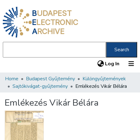
B
UDAPEST
E
LECTRONIC
A
RCHIVE
Search
(current
Log In
Home
Budapest Gyűjtemény
Különgyűjtemények
Communities & Collections
Sajtókivágat-gyűjtemény
Emlékezés Vikár Bélára
All of DSpace
Emlékezés Vikár Bélára
Statistics
About us