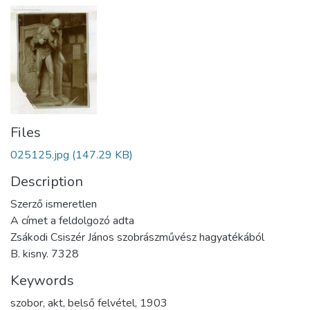
Files
025125.jpg
(147.29 KB)
Description
Szerző ismeretlen
A címet a feldolgozó adta
Zsákodi Csiszér János szobrászművész hagyatékából
B. kisny. 7328
Keywords
szobor
,
akt
,
belső felvétel
,
1903