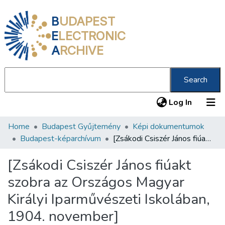
B
UDAPEST
E
LECTRONIC
A
RCHIVE
Search
(current
Log In
Home
Budapest Gyűjtemény
Képi dokumentumok
Communities & Collections
Budapest-képarchívum
[Zsákodi Csiszér János fiúakt szobra az Országos Magyar Királyi Iparművészeti Iskolában, 1904. november]
All of DSpace
[Zsákodi Csiszér János fiúakt
Statistics
szobra az Országos Magyar
About us
Királyi Iparművészeti Iskolában,
1904. november]