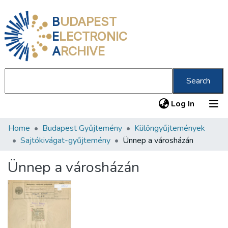
B
UDAPEST
E
LECTRONIC
A
RCHIVE
Search
(current
Log In
Home
Budapest Gyűjtemény
Különgyűjtemények
Communities & Collections
Sajtókivágat-gyűjtemény
Ünnep a városházán
All of DSpace
Ünnep a városházán
Statistics
About us