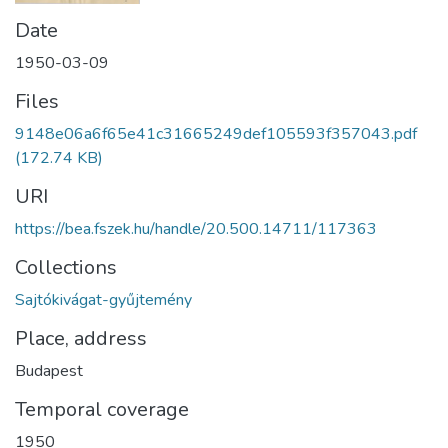
Date
1950-03-09
Files
9148e06a6f65e41c31665249def105593f357043.pdf
(172.74 KB)
URI
https://bea.fszek.hu/handle/20.500.14711/117363
Collections
Sajtókivágat-gyűjtemény
Place, address
Budapest
Temporal coverage
1950