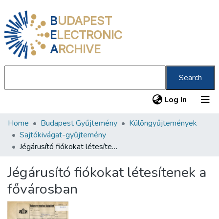
B
UDAPEST
E
LECTRONIC
A
RCHIVE
Search
(current
Log In
Home
Budapest Gyűjtemény
Különgyűjtemények
Communities & Collections
Sajtókivágat-gyűjtemény
All of DSpace
Jégárusító fiókokat létesítenek a fővárosban
Statistics
Jégárusító fiókokat létesítenek a
About us
fővárosban