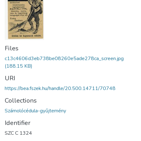
Files
c13c4606d3eb738be08260e5ade278ca_screen.jpg
(188.15 KB)
URI
https://bea.fszek.hu/handle/20.500.14711/70748
Collections
Számolócédula-gyűjtemény
Identifier
SZC C 1324