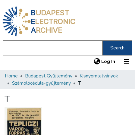
B
UDAPEST
E
LECTRONIC
A
RCHIVE
Search
(current
Log In
Home
Budapest Gyűjtemény
Kisnyomtatványok
Communities & Collections
Számolócédula-gyűjtemény
T
All of DSpace
T
Statistics
About us