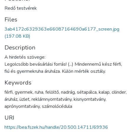
Redő testvérek
Files
3ab4172c6329363e66087164690a6177_screen.jpg
(197.08 KB)
Description
A hirdetés szövege:
Legolcsóbb bevásárlási forrás! (...) Mindennemű kész férfi,
fiú és gyermekruha áruháza. Külön mérték osztály.
Keywords
férfi
,
gyermek
,
ruha
,
felöltő
,
nadrág
,
sétapálca
,
kalap
,
cilinder
,
áruház
,
üzlet
,
reklámnyomtatvány
,
kisnyomtatvány
,
aprónyomtatvány
,
számolócédula
URI
https://bea.fszek.hu/handle/20.500.14711/69936