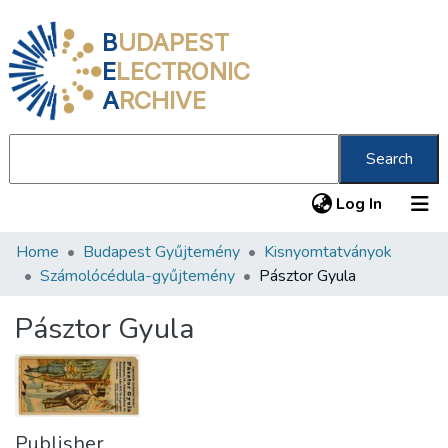
B
UDAPEST
E
LECTRONIC
A
RCHIVE
Search
(current
Log In
Home
Budapest Gyűjtemény
Kisnyomtatványok
Communities & Collections
Számolócédula-gyűjtemény
Pásztor Gyula
All of DSpace
Pásztor Gyula
Statistics
About us
Publisher