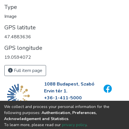
Type
Image
GPS latitute
47.4883636
GPS longitude
19.0594072
Full item page
1088 Budapest, Szabó
Ervin tér 1.
+36-1-411-5000
info@fszek.hu
We collect and process your personal information for the
https://fszek.hu
following purposes:
Authentication, Preferences,
Acknowledgement and Statistics
.
To learn more, please read our
privacy policy
.