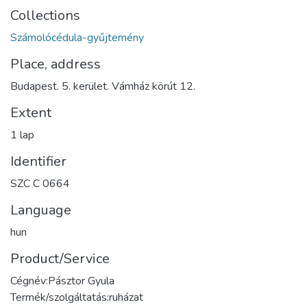
Collections
Számolócédula-gyűjtemény
Place, address
Budapest. 5. kerület. Vámház körút 12.
Extent
1 lap
Identifier
SZC C 0664
Language
hun
Product/Service
Cégnév:Pásztor Gyula
Termék/szolgáltatás:ruházat