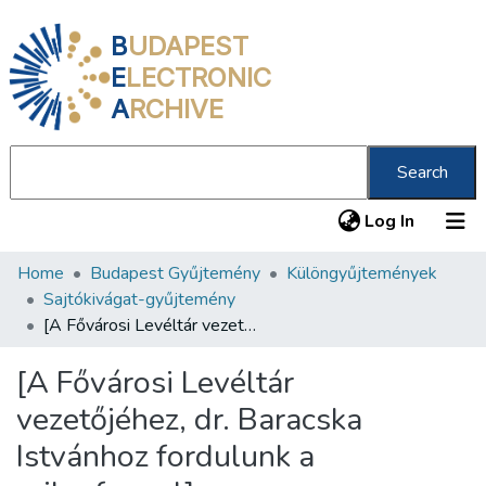
B
UDAPEST
E
LECTRONIC
A
RCHIVE
Search
(current
Log In
Home
Budapest Gyűjtemény
Különgyűjtemények
Communities & Collections
Sajtókivágat-gyűjtemény
All of DSpace
[A Fővárosi Levéltár vezetőjéhez, dr. Baracska Istvánhoz fordulunk a mikrofonnal]
Statistics
[A Fővárosi Levéltár
About us
vezetőjéhez, dr. Baracska
Istvánhoz fordulunk a