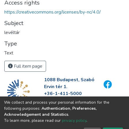
Access rights
https://creativecommons.org/licenses/by-nc/4.0/
Subject
levéltár
Type
Text
Full item page
1088 Budapest, Szabó
Ervin tér 1.
+36-1-411-5000
info@fszek.hu
We collect and process your personal information for the
https://fszek.hu
following purposes:
Authentication, Preferences,
Acknowledgement and Statistics
.
To learn more, please read our
privacy policy
.