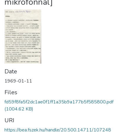
mikrofonnal]
Date
1969-01-11
Files
fd59f8fa5f2dc1ae0f1ff1a35b9a177b5f585800.pdf
(1004.62 KB)
URI
https://bea.fszek.hu/handle/20.500.14711/107248