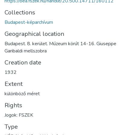
https://bea.fszek.hu/handle/20.500.14711/160112
Collections
Budapest-képarchívum
Geographical location
Budapest. 8. kerület. Múzeum körút 14-16. Giuseppe
Garibaldi mellszobra
Creation date
1932
Extent
különböző méret
Rights
Jogok: FSZEK
Type