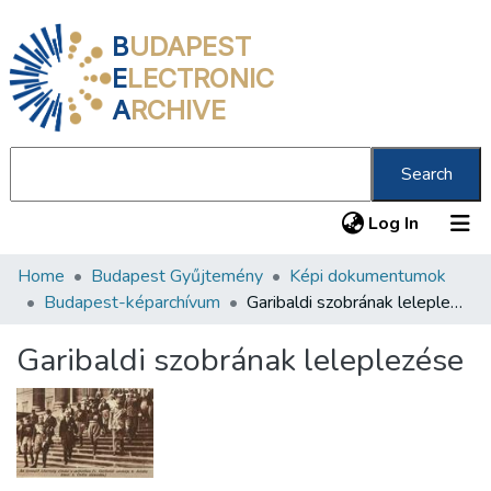
B
UDAPEST
E
LECTRONIC
A
RCHIVE
Search
(current
Log In
Home
Budapest Gyűjtemény
Képi dokumentumok
Communities & Collections
Budapest-képarchívum
Garibaldi szobrának leleplezése
All of DSpace
Garibaldi szobrának leleplezése
Statistics
About us