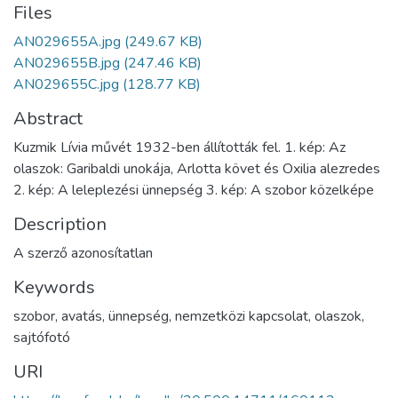
Files
AN029655A.jpg
(249.67 KB)
AN029655B.jpg
(247.46 KB)
AN029655C.jpg
(128.77 KB)
Abstract
Kuzmik Lívia művét 1932-ben állították fel. 1. kép: Az
olaszok: Garibaldi unokája, Arlotta követ és Oxilia alezredes
2. kép: A leleplezési ünnepség 3. kép: A szobor közelképe
Description
A szerző azonosítatlan
Keywords
szobor
,
avatás
,
ünnepség
,
nemzetközi kapcsolat
,
olaszok
,
sajtófotó
URI