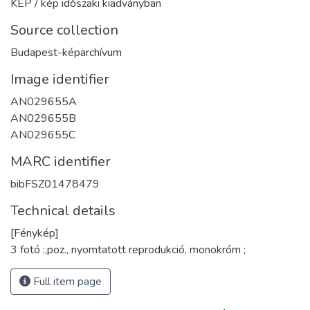
KÉP / kép időszaki kiadványban
Source collection
Budapest-képarchívum
Image identifier
AN029655A
AN029655B
AN029655C
MARC identifier
bibFSZ01478479
Technical details
[Fénykép]
3 fotó :,poz., nyomtatott reprodukció, monokróm ;
Full item page