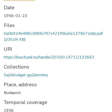
Date
1956-01-23
Files
0a0b924b488c388fe787c421f06a5e1379b72ddc.pdf
(205.04 KB)
URI
https://bea.fszek.hu/handle/20.500.14711/132663
Collections
Sajtókivágat-gyűjtemény
Place, address
Budapest
Temporal coverage
1956