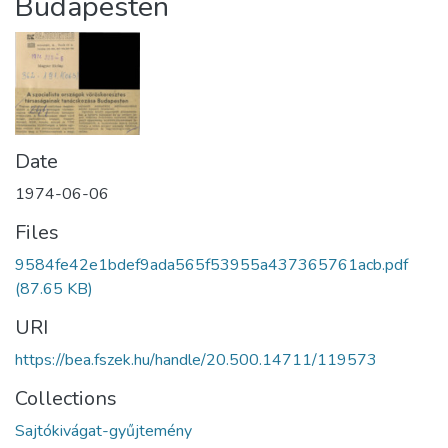
Budapesten
Date
1974-06-06
Files
9584fe42e1bdef9ada565f53955a437365761acb.pdf
(87.65 KB)
URI
https://bea.fszek.hu/handle/20.500.14711/119573
Collections
Sajtókivágat-gyűjtemény