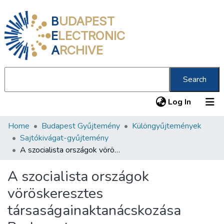
B
UDAPEST
E
LECTRONIC
A
RCHIVE
Search
(current
Log In
Home
Budapest Gyűjtemény
Különgyűjtemények
Communities & Collections
Sajtókivágat-gyűjtemény
All of DSpace
A szocialista országok vöröskeresztes társaságainaktanácskozása Budapesten
Statistics
A szocialista országok
About us
vöröskeresztes
társaságainaktanácskozása