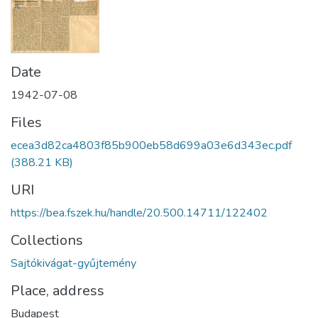
Date
1942-07-08
Files
ecea3d82ca4803f85b900eb58d699a03e6d343ec.pdf
(388.21 KB)
URI
https://bea.fszek.hu/handle/20.500.14711/122402
Collections
Sajtókivágat-gyűjtemény
Place, address
Budapest