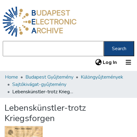
B
UDAPEST
E
LECTRONIC
A
RCHIVE
Search
(current
Log In
Home
Budapest Gyűjtemény
Különgyűjtemények
Communities & Collections
Sajtókivágat-gyűjtemény
All of DSpace
Lebenskünstler-trotz Kriegsforgen
Statistics
Lebenskünstler-trotz
About us
Kriegsforgen